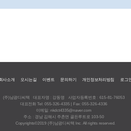
회사소개
오시는길
이벤트
문의하기
개인정보처리방침
로그
(주)남광디씨텍
대표자명 : 강동명
사업자등록번호 : 615-81-76053
대표전화 Tel: 055-326-4335 | Fax: 055-326-4336
이메일: nkdct4335@naver.com
주소 : 경남 김해시 주촌면 골든루트로 103-50
Copyrights©2019 (주)남광디씨텍 Inc. All rights reserved.